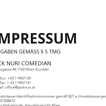
IMPRESSUM
GABEN GEMÄSS § 5 TMG
CK NURI COMEDIAN
usgasse 46 1160 Wien Kontakt:
fon: +43 1 9907139
fax: + 43 1 9907141
il:
office@jacknuri.at
atzsteuer-Identifikationsnummer gemäß §27 a Umsatzsteuerge
57208612
sichtsbehörde: Handelsgericht Wien