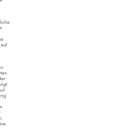
liche
en
es
 auf
en
iten
der
olgt
auf
ung
en
r
h.
wie
n