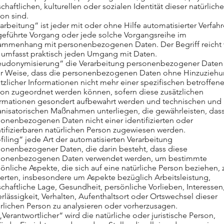
schaftlichen, kulturellen oder sozialen Identität dieser natürlich
on sind.
arbeitung“ ist jeder mit oder ohne Hilfe automatisierter Verfah
geführte Vorgang oder jede solche Vorgangsreihe im
ammenhang mit personenbezogenen Daten. Der Begriff reicht 
 umfasst praktisch jeden Umgang mit Daten.
eudonymisierung“ die Verarbeitung personenbezogener Daten 
er Weise, dass die personenbezogenen Daten ohne Hinzuzieh
tzlicher Informationen nicht mehr einer spezifischen betroffen
son zugeordnet werden können, sofern diese zusätzlichen
ormationen gesondert aufbewahrt werden und technischen und
anisatorischen Maßnahmen unterliegen, die gewährleisten, dass
onenbezogenen Daten nicht einer identifizierten oder
tifizierbaren natürlichen Person zugewiesen werden.
filing“ jede Art der automatisierten Verarbeitung
sonenbezogener Daten, die darin besteht, dass diese
sonenbezogenen Daten verwendet werden, um bestimmte
önliche Aspekte, die sich auf eine natürliche Person beziehen, 
erten, insbesondere um Aspekte bezüglich Arbeitsleistung,
schaftliche Lage, Gesundheit, persönliche Vorlieben, Interessen
rlässigkeit, Verhalten, Aufenthaltsort oder Ortswechsel dieser
rlichen Person zu analysieren oder vorherzusagen.
„Verantwortlicher“ wird die natürliche oder juristische Person,