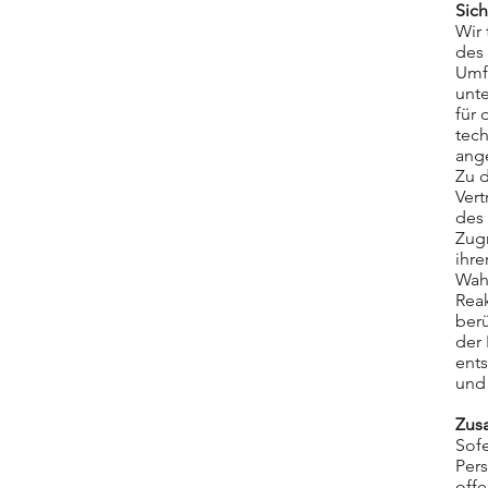
Sic
Wir
des 
Umf
unte
für 
tec
ang
Zu 
Vert
des
Zugr
ihre
Wah
Rea
ber
der 
ent
und 
Zus
Sof
Per
offe