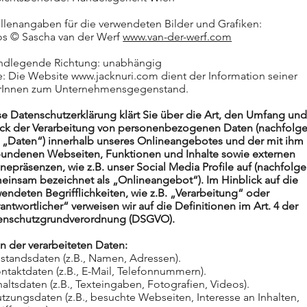
llenangaben für die verwendeten Bilder und Grafiken:
os © Sascha van der Werf
www.van-der-werf.com
ndlegende Richtung: unabhängig
ie: Die Website
www.jacknuri.com
dient der Information seiner
rInnen zum Unternehmensgegenstand.
e Datenschutzerklärung klärt Sie über die Art, den Umfang un
ck der Verarbeitung von personenbezogenen Daten (nachfolg
z „Daten“) innerhalb unseres Onlineangebotes und der mit ihm
bundenen Webseiten, Funktionen und Inhalte sowie externen
nepräsenzen, wie z.B. unser Social Media Profile auf (nachfolg
einsam bezeichnet als „Onlineangebot“). Im Hinblick auf die
endeten Begrifflichkeiten, wie z.B. „Verarbeitung“ oder
antwortlicher“ verweisen wir auf die Definitionen im Art. 4 der
enschutzgrundverordnung (DSGVO).
n der verarbeiteten Daten:
standsdaten (z.B., Namen, Adressen).
ntaktdaten (z.B., E-Mail, Telefonnummern).
haltsdaten (z.B., Texteingaben, Fotografien, Videos).
tzungsdaten (z.B., besuchte Webseiten, Interesse an Inhalten,