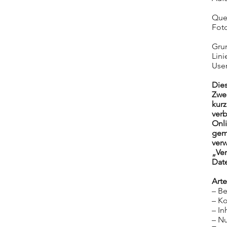
Que
Fot
Gru
Lin
Use
Dies
Zwe
kur
ver
Onli
gem
verw
„Ver
Dat
Arte
– Be
– Ko
– In
– Nu