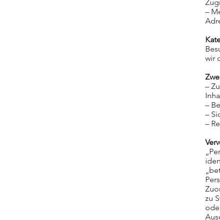
Zugr
– Me
Adr
Kat
Bes
wir
Zwe
– Z
Inha
– B
– S
– R
Verw
„Per
iden
„bet
Pers
Zuo
zu S
ode
Ausd