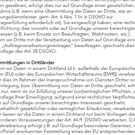
n gewähren, erfolgt dies nur auf Grundlage einer gesetzlichen
ubnis (z.B. wenn eine Übermittlung der Daten an Dritte, wie an
ungsdienstleister, gem. Art. 6 Abs. 1 lit. b DSGVO zur
ragserfüllung erforderlich ist), Sie eingewilligt haben, eine recht
flichtung dies vorsieht oder auf Grundlage unserer berechtigt
ressen (z.B. beim Einsatz von Beauftragten, Webhostern, etc.).
rn wir Dritte mit der Verarbeitung von Daten auf Grundlage ein
 „Auftragsverarbeitungsvertrages“ beauftragen, geschieht dies
ndlage des Art. 28 DSGVO.
mittlungen in Drittländer
rn wir Daten in einem Drittland (d.h. außerhalb der Europäisch
n (EU) oder des Europäischen Wirtschaftsraums (EWR)) verarbe
r dies im Rahmen der Inanspruchnahme von Diensten Dritter o
nlegung, bzw. Übermittlung von Daten an Dritte geschieht, erf
 nur, wenn es zur Erfüllung unserer (vor)vertraglichen Pflichten, 
dlage Ihrer Einwilligung, aufgrund einer rechtlichen Verpflicht
 auf Grundlage unserer berechtigten Interessen geschieht.
ehaltlich gesetzlicher oder vertraglicher Erlaubnisse, verarbeit
 lassen wir die Daten in einem Drittland nur beim Vorliegen de
nderen Voraussetzungen der Art. 44 ff. DSGVO verarbeiten. D.
Verarbeitung erfolgt z.B. auf Grundlage besonderer Garantien, 
offiziell anerkannten Feststellung eines der EU entsprechende