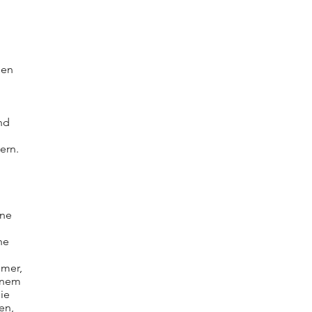
nen
.
nd
ern.
ine
he
mmer,
einem
ie
en,