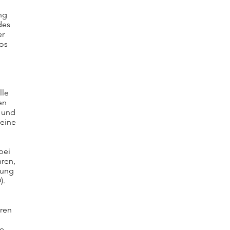
ng
des
er
kos
lle
en
t und
 eine
bei
hren,
tung
).
eren
ie