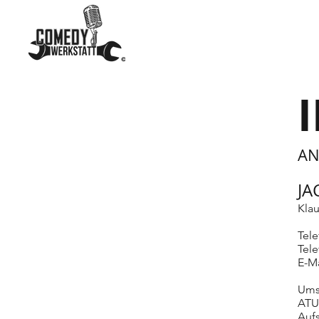
AN
JA
Kla
Tele
Tele
E-Ma
Ums
ATU
Auf