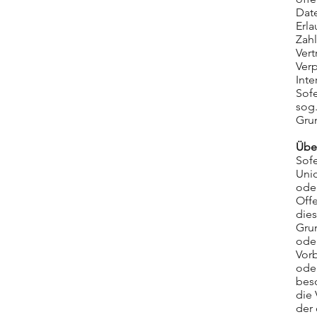
Date
Erla
Zahl
Vert
Verp
Inte
Sofe
sog.
Gru
Über
Sofe
Unio
ode
Offe
dies
Grun
oder
Vorb
oder
beso
die 
der 