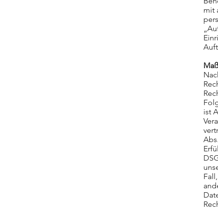
Behö
mit 
per
„Auf
Ein
Auft
Maß
Nac
Rec
Rech
Fol
ist 
Vera
ver
Abs.
Erfü
DSG
unse
Fall
and
Date
Rec