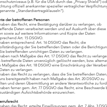
nschutzniveaus (z.B. für die USA durch das „Privacy Shield“) o
htung offiziell anerkannter spezieller vertraglicher Verpflichtu
genannte „Standardvertragsklauseln“).
hte der betroffenen Personen
haben das Recht, eine Bestätigung darüber zu verlangen, ob
effende Daten verarbeitet werden und auf Auskunft über diese
en sowie auf weitere Informationen und Kopie der Daten
sprechend Art. 15 DSGVO.
 haben entsprechend. Art. 16 DSGVO das Recht, die
ollständigung der Sie betreffenden Daten oder die Berichtigu
Sie betreffenden unrichtigen Daten zu verlangen.
 haben nach Maßgabe des Art. 17 DSGVO das Recht zu verlange
 betreffende Daten unverzüglich gelöscht werden, bzw. alternat
h Maßgabe des Art. 18 DSGVO eine Einschränkung der Verarbe
Daten zu verlangen.
haben das Recht zu verlangen, dass die Sie betreffenden Daten
 uns bereitgestellt haben nach Maßgabe des Art. 20 DSGVO zu
lten und deren Übermittlung an andere Verantwortliche zu ford
 haben ferner gem. Art. 77 DSGVO das Recht, eine Beschwerde 
 zuständigen Aufsichtsbehörde einzureichen.
errufsrecht
haben das Recht, erteilte Einwilligungen gem. Art. 7 Abs. 3 D