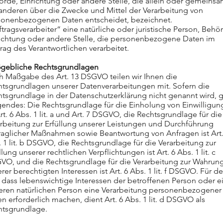
rde, Einrichtung oder andere Stelle, die allein oder gemeins
anderen über die Zwecke und Mittel der Verarbeitung von
sonenbezogenen Daten entscheidet, bezeichnet.
tragsverarbeiter“ eine natürliche oder juristische Person, Behö
richtung oder andere Stelle, die personenbezogene Daten im
rag des Verantwortlichen verarbeitet.
gebliche Rechtsgrundlagen
h Maßgabe des Art. 13 DSGVO teilen wir Ihnen die
htsgrundlagen unserer Datenverarbeitungen mit. Sofern die
tsgrundlage in der Datenschutzerklärung nicht genannt wird, gi
gendes: Die Rechtsgrundlage für die Einholung von Einwilligu
Art. 6 Abs. 1 lit. a und Art. 7 DSGVO, die Rechtsgrundlage für die
rbeitung zur Erfüllung unserer Leistungen und Durchführung
traglicher Maßnahmen sowie Beantwortung von Anfragen ist Art.
 1 lit. b DSGVO, die Rechtsgrundlage für die Verarbeitung zur
llung unserer rechtlichen Verpflichtungen ist Art. 6 Abs. 1 lit. c
VO, und die Rechtsgrundlage für die Verarbeitung zur Wahrun
rer berechtigten Interessen ist Art. 6 Abs. 1 lit. f DSGVO. Für d
, dass lebenswichtige Interessen der betroffenen Person oder e
eren natürlichen Person eine Verarbeitung personenbezogener
n erforderlich machen, dient Art. 6 Abs. 1 lit. d DSGVO als
htsgrundlage.