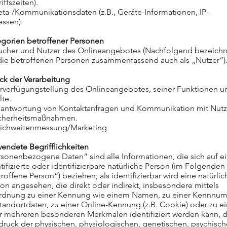
iffszeiten).
ta-/Kommunikationsdaten (z.B., Geräte-Informationen, IP-
essen).
egorien betroffener Personen
ucher und Nutzer des Onlineangebotes (Nachfolgend bezeich
 die betroffenen Personen zusammenfassend auch als „Nutzer“)
ck der Verarbeitung
urverfügungstellung des Onlineangebotes, seiner Funktionen u
lte.
eantwortung von Kontaktanfragen und Kommunikation mit Nutz
icherheitsmaßnahmen.
eichweitenmessung/Marketing
endete Begrifflichkeiten
sonenbezogene Daten“ sind alle Informationen, die sich auf e
tifizierte oder identifizierbare natürliche Person (im Folgenden
roffene Person“) beziehen; als identifizierbar wird eine natürlic
on angesehen, die direkt oder indirekt, insbesondere mittels
rdnung zu einer Kennung wie einem Namen, zu einer Kennnu
tandortdaten, zu einer Online-Kennung (z.B. Cookie) oder zu 
r mehreren besonderen Merkmalen identifiziert werden kann, d
ruck der physischen, physiologischen, genetischen, psychisch