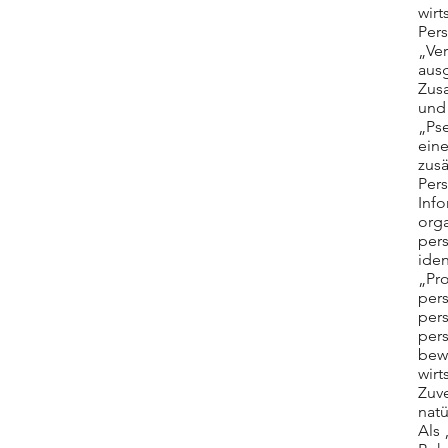
wirt
Pers
„Ver
aus
Zus
und
„Ps
ein
zusä
Per
Inf
org
pers
iden
„Pro
per
per
pers
bew
wirt
Zuve
natü
Als 