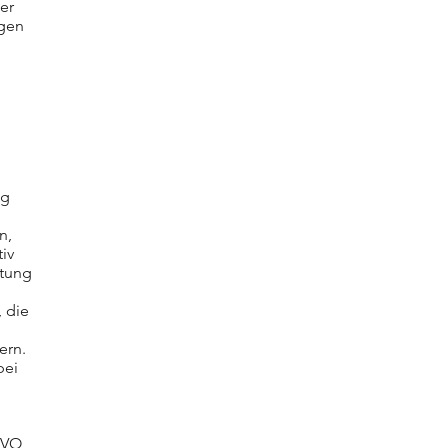
der
ngen
ng
n,
iv
itung
, die
ern.
bei
SGVO