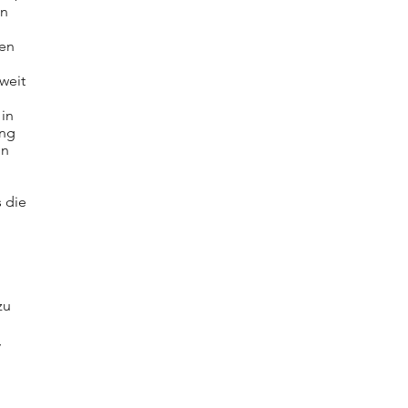
en
ren
weit
in
ung
en
 die
zu
,