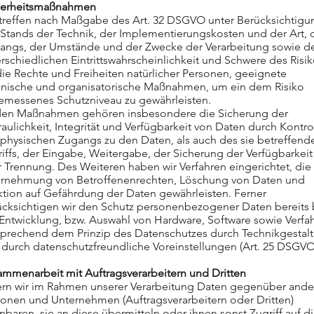
herheitsmaßnahmen
 treffen nach Maßgabe des Art. 32 DSGVO unter Berücksichtigu
Stands der Technik, der Implementierungskosten und der Art, 
angs, der Umstände und der Zwecke der Verarbeitung sowie d
rschiedlichen Eintrittswahrscheinlichkeit und Schwere des Risi
die Rechte und Freiheiten natürlicher Personen, geeignete
hnische und organisatorische Maßnahmen, um ein dem Risiko
emessenes Schutzniveau zu gewährleisten.
den Maßnahmen gehören insbesondere die Sicherung der
raulichkeit, Integrität und Verfügbarkeit von Daten durch Kontro
 physischen Zugangs zu den Daten, als auch des sie betreffend
iffs, der Eingabe, Weitergabe, der Sicherung der Verfügbarkei
r Trennung. Des Weiteren haben wir Verfahren eingerichtet, die
rnehmung von Betroffenenrechten, Löschung von Daten und
ktion auf Gefährdung der Daten gewährleisten. Ferner
ücksichtigen wir den Schutz personenbezogener Daten bereits 
Entwicklung, bzw. Auswahl von Hardware, Software sowie Verfa
sprechend dem Prinzip des Datenschutzes durch Technikgestal
durch datenschutzfreundliche Voreinstellungen (Art. 25 DSGVO
ammenarbeit mit Auftragsverarbeitern und Dritten
ern wir im Rahmen unserer Verarbeitung Daten gegenüber and
sonen und Unternehmen (Auftragsverarbeitern oder Dritten)
nbaren, sie an diese übermitteln oder ihnen sonst Zugriff auf d