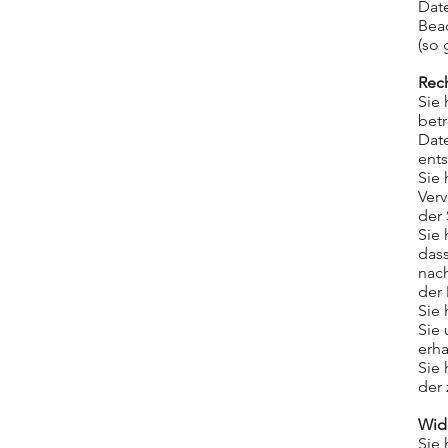
Date
Beac
(so 
Rec
Sie 
betr
Dat
ent
Sie
Verv
der 
Sie
dass
nac
der 
Sie 
Sie
erha
Sie
der
Wid
Sie 